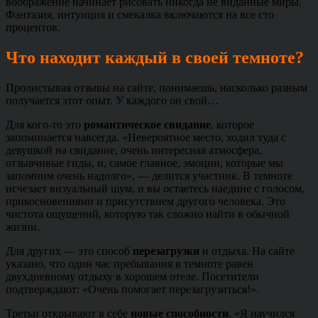
воображение начинает рисовать никогда не виданные миры.
Фантазия, интуиция и смекалка включаются на все сто
процентов.
Что находит каждый в своей темноте?
Пролистывая отзывы на сайте, понимаешь, насколько разным
получается этот опыт. У каждого он свой…
Для кого-то это
романтическое свидание
, которое
запоминается навсегда. «Невероятное место, ходил туда с
девушкой на свидание, очень интересная атмосфера,
отзывчивые гиды, и, самое главное, эмоции, которые мы
запомним очень надолго», — делится участник. В темноте
исчезает визуальный шум, и вы остаетесь наедине с голосом,
прикосновениями и присутствием другого человека. Это
чистота ощущений, которую так сложно найти в обычной
жизни.
Для других — это способ
перезагрузки
и отдыха. На сайте
указано, что один час пребывания в темноте равен
двухдневному отдыху в хорошем отеле. Посетители
подтверждают: «Очень помогает перезагрузиться!».
Третьи открывают в себе
новые способности
. «Я научился