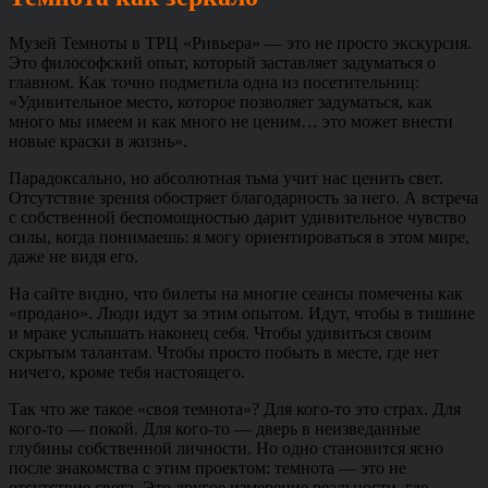
Музей Темноты в ТРЦ «Ривьера» — это не просто экскурсия.
Это философский опыт, который заставляет задуматься о
главном. Как точно подметила одна из посетительниц:
«Удивительное место, которое позволяет задуматься, как
много мы имеем и как много не ценим… это может внести
новые краски в жизнь».
Парадоксально, но абсолютная тьма учит нас ценить свет.
Отсутствие зрения обостряет благодарность за него. А встреча
с собственной беспомощностью дарит удивительное чувство
силы, когда понимаешь: я могу ориентироваться в этом мире,
даже не видя его.
На сайте видно, что билеты на многие сеансы помечены как
«продано». Люди идут за этим опытом. Идут, чтобы в тишине
и мраке услышать наконец себя. Чтобы удивиться своим
скрытым талантам. Чтобы просто побыть в месте, где нет
ничего, кроме тебя настоящего.
Так что же такое «своя темнота»? Для кого-то это страх. Для
кого-то — покой. Для кого-то — дверь в неизведанные
глубины собственной личности. Но одно становится ясно
после знакомства с этим проектом: темнота — это не
отсутствие света. Это другое измерение реальности, где