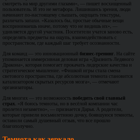
смотреть на мир другими глазами», — пишет восхищенный
пользователь. И это не метафора. Лишившись зрения, люди
начинают по-настоящему слышать, ощущать текстуры,
различать запахи. «Казалось бы, простые обычные вещи
воспринимаешь иначе, потому что не видишь их», —
удивляется другой участник. Посетители учатся заново есть,
определять предметы на ощупь, взаимодействовать с
пространством, где каждый шаг требует осознанности.
Для команд — это инновационный
бизнес-тренинг
. На сайте
упоминается иммерсивная деловая игра «Дразнить Ледяного
Дракона», которая помогает прокачать лидерские качества и
стратегическое мышление. «Фишкой игры стала смена
светового пространства, где абсолютная темнота становится
катализатором скрытых ресурсов мозга», — отмечают
организаторы.
Для многих — это возможность
победить свой главный
страх
. «Я боюсь темноты, но в весёлой компании час
пролетел незаметно», — признается Дарья. А родители,
которые привели восьмилетнюю дочку, боявшуюся темноты,
оставили самый душевный отзыв, что все прошло
благополучно.
Темнота как зеркало